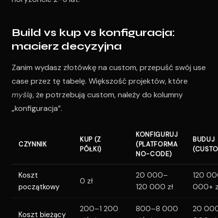
Build vs kup vs konfiguracja:
macierz decyzyjna
Zanim wydasz złotówkę na custom, przepuść swój use
case przez tę tabelę. Większość projektów, które
myślą
, że potrzebują custom, należy do kolumny
„konfiguracja”.
KONFIGURUJ
KUP (Z
BUDUJ
CZYNNIK
(PLATFORMA
PÓŁKI)
(CUST
NO-CODE)
Koszt
20 000–
120 0
0 zł
początkowy
120 000 zł
000+ z
200–1 200
800–8 000
20 00
Koszt bieżący