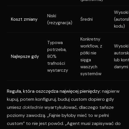
Wysoki
Niski
Koszt zmiany
Średni
(autors
(rezygnacja)
kodu)
Konkretny
Typowa
workflow, z
Wysoki
potrzeba,
półki nie
autorsk
Najlepsze gdy
80%
sięga
lub kon
trafności
waszych
danymi
wystarczy
systemów
Reguła, która oszczędza najwięcej pieniędzy:
najpierw
kupuj, potem konfiguruj, buduj custom dopiero gdy
umiesz
dokładnie
wyartykułować, dlaczego tańsze
poziomy zawodzą. „Fajnie byłoby mieć to w pełni
custom” to nie jest powód. „Agent musi zapisywać do