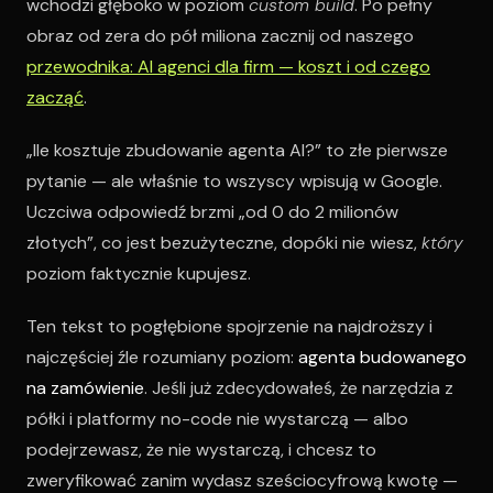
wchodzi głęboko w poziom
custom build
. Po pełny
obraz od zera do pół miliona zacznij od naszego
przewodnika: AI agenci dla firm — koszt i od czego
zacząć
.
„Ile kosztuje zbudowanie agenta AI?” to złe pierwsze
pytanie — ale właśnie to wszyscy wpisują w Google.
Uczciwa odpowiedź brzmi „od 0 do 2 milionów
złotych”, co jest bezużyteczne, dopóki nie wiesz,
który
poziom faktycznie kupujesz.
Ten tekst to pogłębione spojrzenie na najdroższy i
najczęściej źle rozumiany poziom:
agenta budowanego
na zamówienie
. Jeśli już zdecydowałeś, że narzędzia z
półki i platformy no-code nie wystarczą — albo
podejrzewasz, że nie wystarczą, i chcesz to
zweryfikować zanim wydasz sześciocyfrową kwotę —