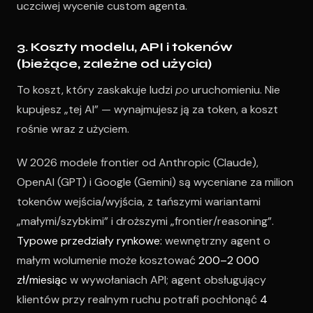
uczciwej wycenie custom agenta.
3. Koszty modelu, API i tokenów
(bieżące, zależne od użycia)
To koszt, który zaskakuje ludzi
po
uruchomieniu. Nie
kupujesz „tej AI” — wynajmujesz ją za token, a koszt
rośnie wraz z użyciem.
W 2026 modele frontier od Anthropic (Claude),
OpenAI (GPT) i Google (Gemini) są wyceniane za milion
tokenów wejścia/wyjścia, z tańszymi wariantami
„małymi/szybkimi” i droższymi „frontier/reasoning”.
Typowe przedziały rynkowe:
wewnętrzny agent o
małym wolumenie może kosztować
200–2 000
zł/miesiąc
w wywołaniach API; agent obsługujący
klientów przy realnym ruchu potrafi pochłonąć
4