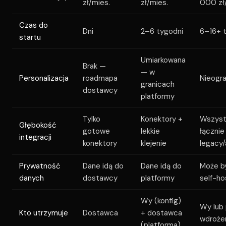
zł/mies.
zł/mies.
000 zł
Czas do
Dni
2–6 tygodni
6–16+ 
startu
Umiarkowana
Brak —
— w
Personalizacja
roadmapa
Nieogr
granicach
dostawcy
platformy
Tylko
Konektory +
Wszyst
Głębokość
gotowe
lekkie
łącznie
integracji
konektory
klejenie
legacy/
Prywatność
Dane idą do
Dane idą do
Może by
danych
dostawcy
platformy
self-h
Wy (konfig)
Wy lub 
Kto utrzymuje
Dostawca
+ dostawca
wdroże
(platforma)