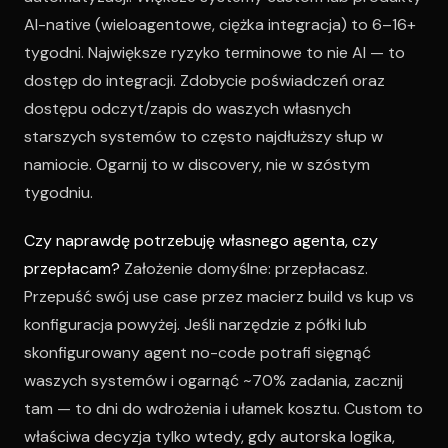
AI-native (wieloagentowe, ciężka integracja) to 6–16+
tygodni. Największe ryzyko terminowe to nie AI — to
dostęp do integracji. Zdobycie poświadczeń oraz
dostępu odczyt/zapis do waszych własnych
starszych systemów to często najdłuższy słup w
namiocie. Ogarnij to w discovery, nie w szóstym
tygodniu.
Czy naprawdę potrzebuję własnego agenta, czy
przepłacam?
Założenie domyślne: przepłacasz.
Przepuść swój use case przez macierz build vs kup vs
konfiguracja powyżej. Jeśli narzędzie z półki lub
skonfigurowany agent no-code potrafi sięgnąć
waszych systemów i ogarnąć ~70% zadania, zacznij
tam — to dni do wdrożenia i ułamek kosztu. Custom to
właściwa decyzja tylko wtedy, gdy autorska logika,