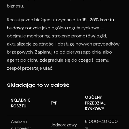
biznesu.
Realistyczne bieżące utrzymanie to
15–25% kosztu
budowy rocznie
jako ogólna reguła rynkowa —
obejmuje monitoring, strojenie promptów/logiki,
aktualizacje zależności i obsługę nowych przypadków
brzegowych. Zaplanuj to od pierwszego dnia, albo
agent po cichu zdegraduje się do czegoś, czemu
zespół przestaje ufać.
Składając to w całość
OGÓLNY
SKŁADNIK
TYP
PRZEDZIAŁ
KOSZTU
RYNKOWY
Analiza i
6 000–40 000
Jednorazowy
discovery
zł