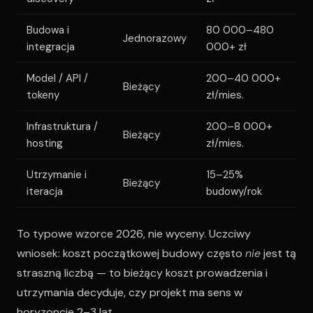
Budowa i
80 000–480
Jednorazowy
integracja
000+ zł
Model / API /
200–40 000+
Bieżący
tokeny
zł/mies.
Infrastruktura /
200–8 000+
Bieżący
hosting
zł/mies.
Utrzymanie i
15–25%
Bieżący
iteracja
budowy/rok
To typowe wzorce 2026, nie wyceny. Uczciwy
wniosek: koszt początkowej budowy często
nie
jest tą
straszną liczbą — to bieżący koszt prowadzenia i
utrzymania decyduje, czy projekt ma sens w
horyzoncie 2–3 lat.