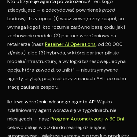
Kto utrzymuje agenta po wdrożeniu?
Ten, kogo
zdecydujesz — a zdecydować powinieneś
przed
budową. Trzy opcje: (1) wasz wewnętrzny zespół, co
wymaga kogoś, kto rozumie zarówno bazę kodu, jak i
zachowanie modelu; (2) partner wdrożeniowy na
retainerze (nasz
Retainer AI Operations
, od 20 000
zł/mies.); albo (3) hybryda, w której partner pilnuje
modelu/infrastruktury, a wy logiki biznesowej. Jedyna
opcja, która zawodzi, to „nikt” — nieutrzymywane
agenty dryfują, psują się przy zmianach API i po cichu
tracą zaufanie zespołu.
Ile trwa wdrożenie własnego agenta AI?
Wąsko
zdefiniowany agent wdraża się w tygodniach, nie
miesiącach — nasz
Program Automatyzacji w 30 Dni
celowo celuje w 30 dni do realnej, działającej
automatyzacji. Większe systemy custom lub produkty