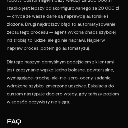
roboty. Custom agent bazy wiedzy za 200 000 zł
rzadko jest lepszy od skonfigurowanego za 20 000 zł
— chyba że wasze dane są naprawdę autorskie i
złożone. Drugi najdroższy błąd to automatyzowanie
zepsutego procesu — agent wykona chaos szybciej,
niż zrobią to ludzie, ale go nie naprawi. Najpierw
napraw proces, potem go automatyzuj.
Dlatego naszym domyślnym podejściem z klientami
jest zaczynanie wąsko: jedno bolesne, powtarzalne,
wymagające-trochę-ale-nie-zero-oceny zadanie,
wdrożone szybko, zmierzone uczciwie. Eskalacja do
custom następuje dopiero wtedy, gdy tańszy poziom
w sposób oczywisty nie sięga.
FAQ