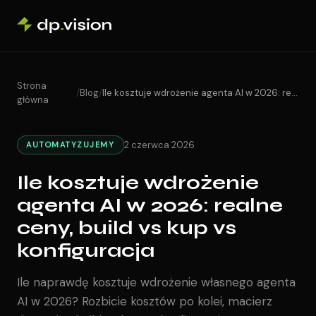
Skip to content
Strona
/
Blog
/
Ile kosztuje wdrożenie agenta AI w 2026: realne ceny, build vs kup vs konfiguracja
główna
2 czerwca 2026
AUTOMATYZUJEMY
Ile kosztuje wdrożenie
agenta AI w 2026: realne
ceny, build vs kup vs
konfiguracja
Ile naprawdę kosztuje wdrożenie własnego agenta
AI w 2026? Rozbicie kosztów po kolei, macierz