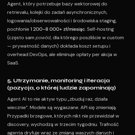
Agent, który potrzebuje bazy wektorowej do
retrievalu, kolejki do zadań asynchronicznych,
logowania/obserwowalności i środowiska staging,
pochłonie
1 200–8 000+ zł/miesiąc
. Self-hosting
(często sam
powód
, dla którego poszliście w custom
— prywatność danych) dokłada koszt setupu i
overhead DevOps, ale eliminuje opłaty per akcja w
SaaS.
5. Utrzymanie, monitoring i iteracja
(pozycja, o której ludzie zapominają)
Agent AI to nie aktyw typu „zbuduj raz, działa
wiecznie”. Modele są wygaszane. API się zmieniają.
Przypadki brzegowe, których nikt nie przewidział w
discovery, wychodzą w trzecim tygodniu. Trafność
agenta dryfuje wraz ze zmianą waszych danych i