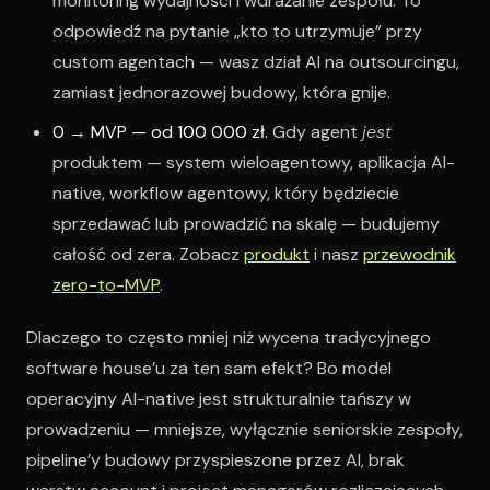
monitoring wydajności i wdrażanie zespołu. To
odpowiedź na pytanie „kto to utrzymuje” przy
custom agentach — wasz dział AI na outsourcingu,
zamiast jednorazowej budowy, która gnije.
0 → MVP — od 100 000 zł.
Gdy agent
jest
produktem — system wieloagentowy, aplikacja AI-
native, workflow agentowy, który będziecie
sprzedawać lub prowadzić na skalę — budujemy
całość od zera. Zobacz
produkt
i nasz
przewodnik
zero-to-MVP
.
Dlaczego to często mniej niż wycena tradycyjnego
software house’u za ten sam efekt? Bo model
operacyjny AI-native jest strukturalnie tańszy w
prowadzeniu — mniejsze, wyłącznie seniorskie zespoły,
pipeline’y budowy przyspieszone przez AI, brak