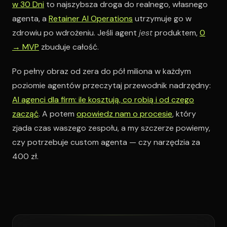
w 30 Dni
to najszybsza droga do realnego, własnego
agenta, a
Retainer AI Operations
utrzymuje go w
zdrowiu po wdrożeniu. Jeśli agent
jest
produktem,
0
→ MVP
zbuduje całość.
Po pełny obraz od zera do pół miliona w każdym
poziomie agentów przeczytaj przewodnik nadrzędny:
AI agenci dla firm: ile kosztują, co robią i od czego
zacząć
. A potem
opowiedz nam o procesie
, który
zjada czas waszego zespołu, a my szczerze powiemy,
czy potrzebuje custom agenta — czy narzędzia za
400 zł.