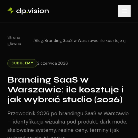
Skip to content
Strona
/
Blog
/
Branding SaaS w Warszawie: ile kosztuje i jak wybrać studio (2026)
główna
2 czerwca 2026
BUDUJEMY
Branding SaaS w
Warszawie: ile kosztuje i
jak wybrać studio (2026)
Przewodnik 2026 po brandingu SaaS w Warszawie
— identyfikacja wizualna pod produkt, dark mode,
skalowalne systemy, realne ceny, terminy i jak