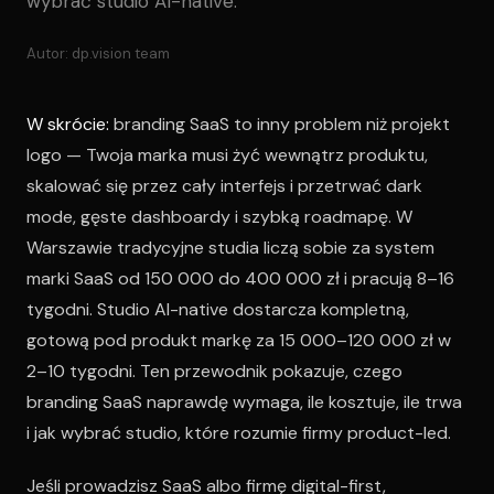
wybrać studio AI-native.
Autor: dp.vision team
W skrócie:
branding SaaS to inny problem niż projekt
logo — Twoja marka musi żyć wewnątrz produktu,
skalować się przez cały interfejs i przetrwać dark
mode, gęste dashboardy i szybką roadmapę. W
Warszawie tradycyjne studia liczą sobie za system
marki SaaS od 150 000 do 400 000 zł i pracują 8–16
tygodni. Studio AI-native dostarcza kompletną,
gotową pod produkt markę za 15 000–120 000 zł w
2–10 tygodni. Ten przewodnik pokazuje, czego
branding SaaS naprawdę wymaga, ile kosztuje, ile trwa
i jak wybrać studio, które rozumie firmy product-led.
Jeśli prowadzisz SaaS albo firmę digital-first,