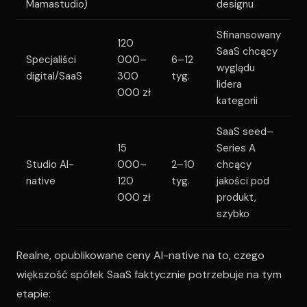
Mamastudio)
designu
Sfinansowany
120
SaaS chcący
Specjaliści
000–
6–12
wyglądu
digital/SaaS
300
tyg.
lidera
000 zł
kategorii
SaaS seed–
15
Series A
Studio AI-
000–
2–10
chcący
native
120
tyg.
jakości pod
000 zł
produkt,
szybko
Realne, opublikowane ceny AI-native na to, czego
większość spółek SaaS faktycznie potrzebuje na tym
etapie: