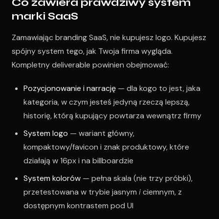
Co zawiera prawdziwy system
marki SaaS
Zamawiając branding SaaS, nie kupujesz logo. Kupujesz
spójny system tego, jak Twoja firma wygląda.
Kompletny deliverable powinien obejmować:
Pozycjonowanie i narrację
— dla kogo to jest, jaka
kategoria, w czym jesteś jedyną rzeczą lepszą,
historię, którą kupujący powtarza wewnątrz firmy
System logo
— wariant główny,
kompaktowy/favicon i znak produktowy, które
działają w 16px i na billboardzie
System kolorów
— pełna skala (nie trzy próbki),
przetestowana w trybie jasnym
i
ciemnym, z
dostępnym kontrastem pod UI