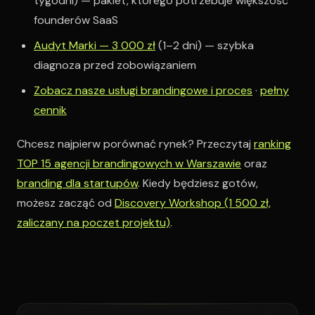
tygodni) — pakiet, którego potrzebuje większość
founderów SaaS
Audyt Marki — 3 000 zł
(1–2 dni) — szybka
diagnoza przed zobowiązaniem
Zobacz nasze usługi brandingowe i proces
·
pełny
cennik
Chcesz najpierw porównać rynek? Przeczytaj
ranking
TOP 15 agencji brandingowych w Warszawie
oraz
branding dla startupów
. Kiedy będziesz gotów,
możesz zacząć od
Discovery Workshop (1 500 zł,
zaliczany na poczet projektu)
.