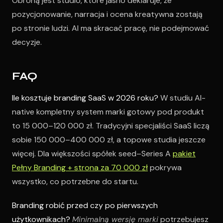
Obroną jest studio, które jasno deklaruje, że
pozycjonowanie, narracja i ocena kreatywna zostają
po stronie ludzi. AI ma skracać pracę, nie podejmować
decyzje.
FAQ
Ile kosztuje branding SaaS w 2026 roku?
W studiu AI-
native kompletny system marki gotowy pod produkt
to 15 000–120 000 zł. Tradycyjni specjaliści SaaS liczą
sobie 150 000–400 000 zł, a topowe studia jeszcze
więcej. Dla większości spółek seed–Series A
pakiet
Pełny Branding + strona za 70 000 zł
pokrywa
wszystko, co potrzebne do startu.
Branding robić przed czy po pierwszych
użytkownikach?
Minimalną wersję marki
potrzebujesz