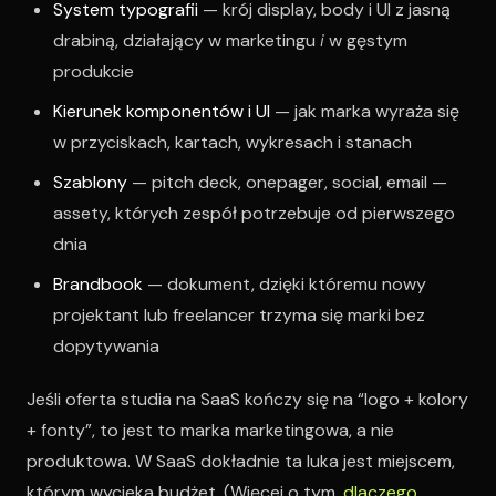
System typografii
— krój display, body i UI z jasną
drabiną, działający w marketingu
i
w gęstym
produkcie
Kierunek komponentów i UI
— jak marka wyraża się
w przyciskach, kartach, wykresach i stanach
Szablony
— pitch deck, onepager, social, email —
assety, których zespół potrzebuje od pierwszego
dnia
Brandbook
— dokument, dzięki któremu nowy
projektant lub freelancer trzyma się marki bez
dopytywania
Jeśli oferta studia na SaaS kończy się na “logo + kolory
+ fonty”, to jest to marka marketingowa, a nie
produktowa. W SaaS dokładnie ta luka jest miejscem,
którym wycieka budżet. (Więcej o tym,
dlaczego