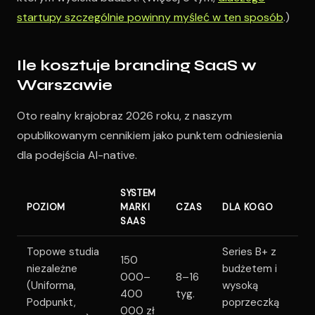
startupy szczególnie powinny myśleć w ten sposób
.)
Ile kosztuje branding SaaS w
Warszawie
Oto realny krajobraz 2026 roku, z naszym
opublikowanym cennikiem jako punktem odniesienia
dla podejścia AI-native.
SYSTEM
POZIOM
MARKI
CZAS
DLA KOGO
SAAS
Topowe studia
Series B+ z
150
niezależne
budżetem i
000–
8–16
(Uniforma,
wysoką
400
tyg.
Podpunkt,
poprzeczką
000 zł